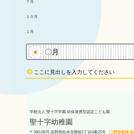
７月
１０月
１月
〇月
ここに見出しを入力してください
学校法人 聖十字学園
幼保連携型認定こども園
聖十字幼稚園
〒390-0876 長野県松本市開智1丁目6番25号
アクセス 