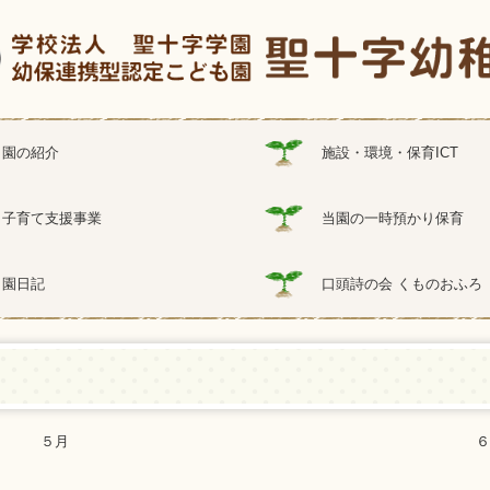
園の紹介
施設・環境・保育ICT
子育て支援事業
当園の一時預かり保育
園日記
口頭詩の会 くものおふろ
５月
６