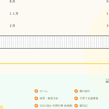
８月
９
１１月
１
２月
３
ホーム
園の紹介
保育・教育方針
子育て支援事業
1日の流れ 年間行事 体操教室
園日記
≫