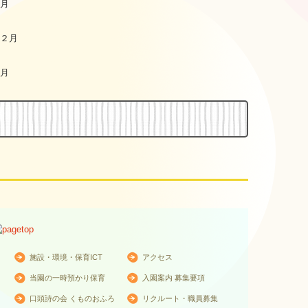
月
２月
月
施設・環境・保育ICT
アクセス
当園の一時預かり保育
入園案内 募集要項
口頭詩の会 くものおふろ
リクルート・職員募集