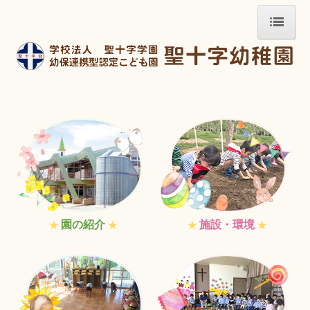
ホーム
園の紹介
施設・環境・保育ICT
アクセス
保育・教育方針
子育て支援事業
園の紹介
施設・環境
★
★
★
★
当園の一時預かり保育
入園案内 募集要項