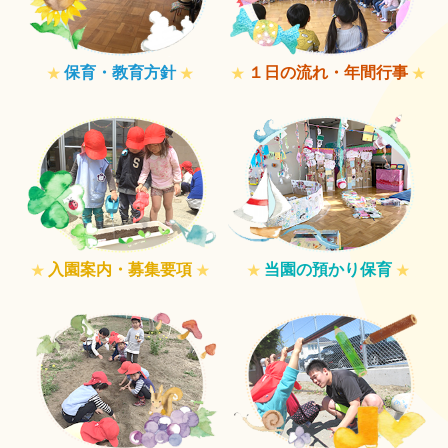
1日の流れ 年間行事 体操教室
園日記
保育・教育方針
１日の流れ・年間行事
★
★
★
★
口頭詩の会 くものおふろ
リクルート・職員募集
入園案内・募集要項
当園の預かり保育
★
★
★
★